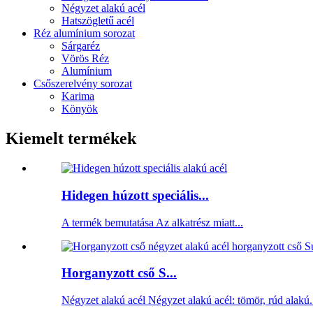
Négyzet alakú acél
Hatszögletű acél
Réz alumínium sorozat
Sárgaréz
Vörös Réz
Alumínium
Csőszerelvény sorozat
Karima
Könyök
Kiemelt termékek
Hidegen húzott speciális...
A termék bemutatása Az alkatrész miatt...
Horganyzott cső S...
Négyzet alakú acél Négyzet alakú acél: tömör, rúd alakú.