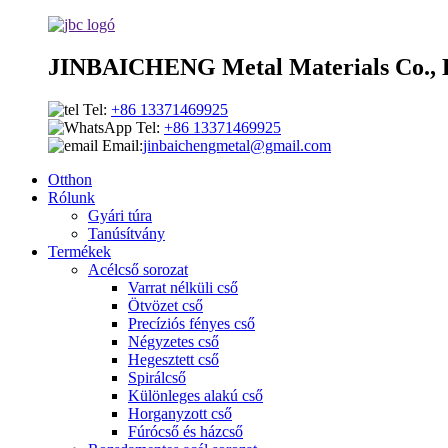
JINBAICHENG Metal Materials Co., 
Tel:
+86 13371469925
Tel:
+86 13371469925
Email:
jinbaichengmetal@gmail.com
Otthon
Rólunk
Gyári túra
Tanúsítvány
Termékek
Acélcső sorozat
Varrat nélküli cső
Ötvözet cső
Precíziós fényes cső
Négyzetes cső
Hegesztett cső
Spirálcső
Különleges alakú cső
Horganyzott cső
Fúrócső és házcső