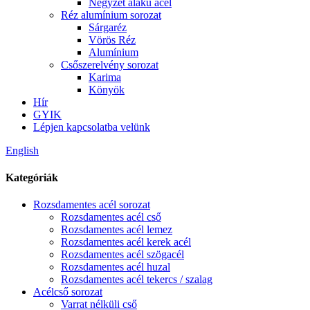
Négyzet alakú acél
Réz alumínium sorozat
Sárgaréz
Vörös Réz
Alumínium
Csőszerelvény sorozat
Karima
Könyök
Hír
GYIK
Lépjen kapcsolatba velünk
English
Kategóriák
Rozsdamentes acél sorozat
Rozsdamentes acél cső
Rozsdamentes acél lemez
Rozsdamentes acél kerek acél
Rozsdamentes acél szögacél
Rozsdamentes acél huzal
Rozsdamentes acél tekercs / szalag
Acélcső sorozat
Varrat nélküli cső