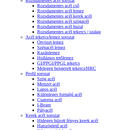
Rozsdamentes acél sorozat
Rozsdamentes acél cső
Rozsdamentes acél lemez
Rozsdamentes acél kerek acél
Rozsdamentes acél szögacél
Rozsdamentes acél huzal
Rozsdamentes acél tekercs / szalag
Acél tekercs/lemez sorozat
Ötvözet lemez
Szénacél lemez
Kazánlemez
Hullámos tetőlemez
GI/PPGI/PPGL tekercs
Melegen hengerelt tekercs/HRC
Profil sorozat
Szög acél
Metszet acél
Lapos acél
Különleges formájú acél
Csatorna acél
I-Beam
Pályacél
Kerek acél sorozat
Hidegen húzott fényes kerek acél
Hatszögletű acél