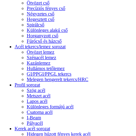
Ötvözet cső
Precíziós fényes cső
Négyzetes cső
Hegesztett cső
Spirálcső
Különleges alakú cső
Horganyzott cső
Fúrócső és házcső
Acél tekercs/lemez sorozat
Ötvözet lemez
Szénacél lemez
Kazánlemez
Hullámos tetőlemez
GI/PPGI/PPGL tekercs
Melegen hengerelt tekercs/HRC
Profil sorozat
Szög acél
Metszet acél
Lapos acél
Különleges formájú acél
Csatorna acél
I-Beam
Pályacél
Kerek acél sorozat
Hidegen húzott fényes kerek acél