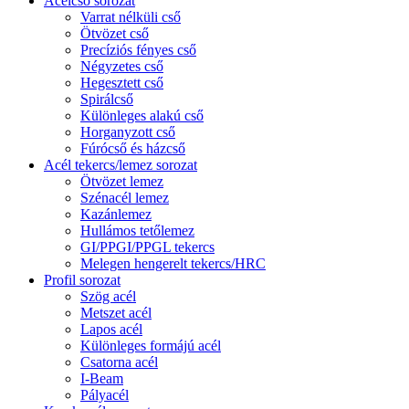
Acélcső sorozat
Varrat nélküli cső
Ötvözet cső
Precíziós fényes cső
Négyzetes cső
Hegesztett cső
Spirálcső
Különleges alakú cső
Horganyzott cső
Fúrócső és házcső
Acél tekercs/lemez sorozat
Ötvözet lemez
Szénacél lemez
Kazánlemez
Hullámos tetőlemez
GI/PPGI/PPGL tekercs
Melegen hengerelt tekercs/HRC
Profil sorozat
Szög acél
Metszet acél
Lapos acél
Különleges formájú acél
Csatorna acél
I-Beam
Pályacél