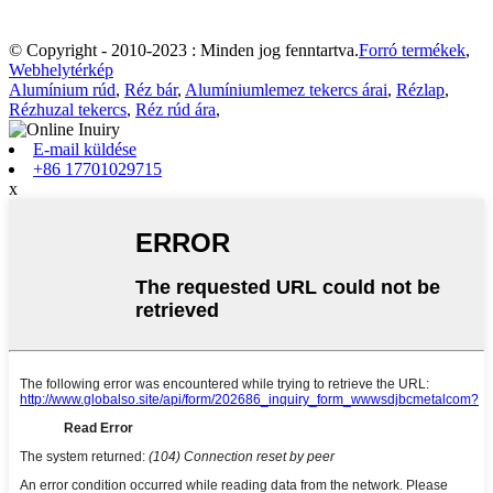
© Copyright - 2010-2023 : Minden jog fenntartva.
Forró termékek
,
Webhelytérkép
Alumínium rúd
,
Réz bár
,
Alumíniumlemez tekercs árai
,
Rézlap
,
Rézhuzal tekercs
,
Réz rúd ára
,
E-mail küldése
+86 17701029715
x