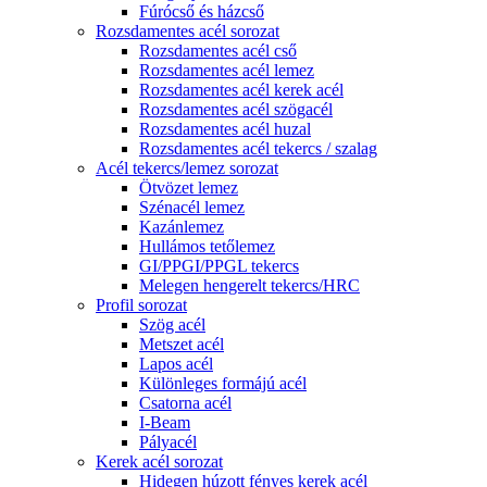
Fúrócső és házcső
Rozsdamentes acél sorozat
Rozsdamentes acél cső
Rozsdamentes acél lemez
Rozsdamentes acél kerek acél
Rozsdamentes acél szögacél
Rozsdamentes acél huzal
Rozsdamentes acél tekercs / szalag
Acél tekercs/lemez sorozat
Ötvözet lemez
Szénacél lemez
Kazánlemez
Hullámos tetőlemez
GI/PPGI/PPGL tekercs
Melegen hengerelt tekercs/HRC
Profil sorozat
Szög acél
Metszet acél
Lapos acél
Különleges formájú acél
Csatorna acél
I-Beam
Pályacél
Kerek acél sorozat
Hidegen húzott fényes kerek acél