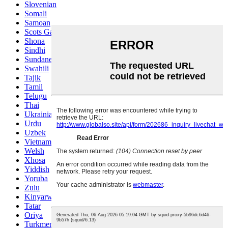
Slovenian
Somali
Samoan
Scots Gaelic
Shona
Sindhi
Sundanese
Swahili
Tajik
Tamil
Telugu
Thai
Ukrainian
Urdu
Uzbek
Vietnamese
Welsh
Xhosa
Yiddish
Yoruba
Zulu
Kinyarwanda
Tatar
Oriya
Turkmen