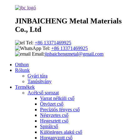
JINBAICHENG Metal Materials
Co., Ltd
Tel:
+86 13371469925
Tel:
+86 13371469925
Email:
jinbaichengmetal@gmail.com
Otthon
Rólunk
Gyári túra
Tanúsítvány
Termékek
Acélcső sorozat
Varrat nélküli cső
Ötvözet cső
Precíziós fényes cső
Négyzetes cső
Hegesztett cső
Spirálcső
Különleges alakú cső
Horganyzott cső