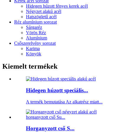
Kerek acél sorozat
Hidegen húzott fényes kerek acél
Négyzet alakú acél
Hatszögletű acél
Réz alumínium sorozat
Sárgaréz
Vörös Réz
Alumínium
Csőszerelvény sorozat
Karima
Könyök
Kiemelt termékek
Hidegen húzott speciális...
A termék bemutatása Az alkatrész miatt...
Horganyzott cső S...