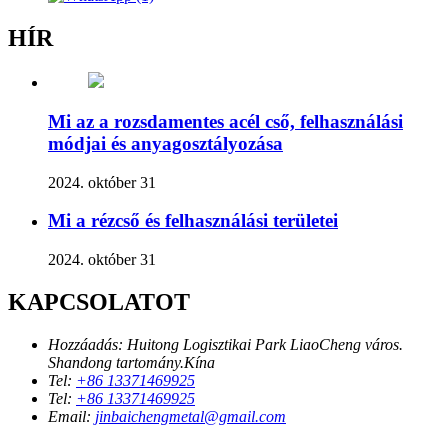
HÍR
Mi az a rozsdamentes acél cső, felhasználási
módjai és anyagosztályozása
2024. október 31
Mi a rézcső és felhasználási területei
2024. október 31
KAPCSOLATOT
Hozzáadás:
Huitong Logisztikai Park LiaoCheng város.
Shandong tartomány.Kína
Tel:
+86 13371469925
Tel:
+86 13371469925
Email:
jinbaichengmetal@gmail.com